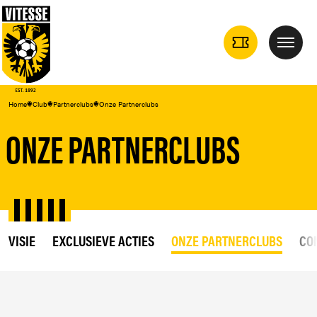
TICKETS
Menu
DROPDOWN
Home
Club
Partnerclubs
Onze Partnerclubs
ONZE PARTNERCLUBS
VISIE
EXCLUSIEVE ACTIES
ONZE PARTNERCLUBS
CO