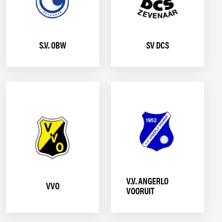
S.V. OBW
SV DCS
V.V. ANGERLO
VVO
VOORUIT