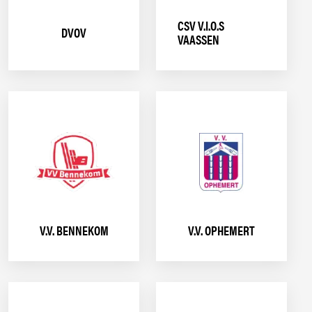
CSV V.I.O.S
DVOV
VAASSEN
V.V. BENNEKOM
V.V. OPHEMERT