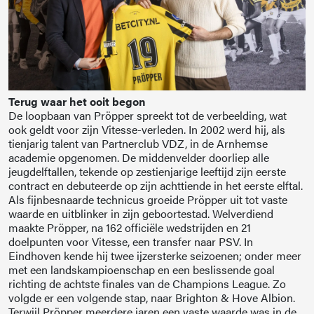
Terug waar het ooit begon
De loopbaan van Pröpper spreekt tot de verbeelding, wat
ook geldt voor zijn Vitesse-verleden. In 2002 werd hij, als
tienjarig talent van Partnerclub VDZ, in de Arnhemse
academie opgenomen. De middenvelder doorliep alle
jeugdelftallen, tekende op zestienjarige leeftijd zijn eerste
contract en debuteerde op zijn achttiende in het eerste elftal.
Als fijnbesnaarde technicus groeide Pröpper uit tot vaste
waarde en uitblinker in zijn geboortestad. Welverdiend
maakte Pröpper, na 162 officiële wedstrijden en 21
doelpunten voor Vitesse, een transfer naar PSV. In
Eindhoven kende hij twee ijzersterke seizoenen; onder meer
met een landskampioenschap en een beslissende goal
richting de achtste finales van de Champions League. Zo
volgde er een volgende stap, naar Brighton & Hove Albion.
Terwijl Pröpper meerdere jaren een vaste waarde was in de