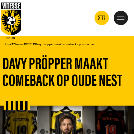
TICKETS
Menu
DROPDOWN
Home
Nieuws
2023
Davy Pröpper maakt comeback op oude nest
DAVY PRÖPPER MAAKT
COMEBACK OP OUDE NEST