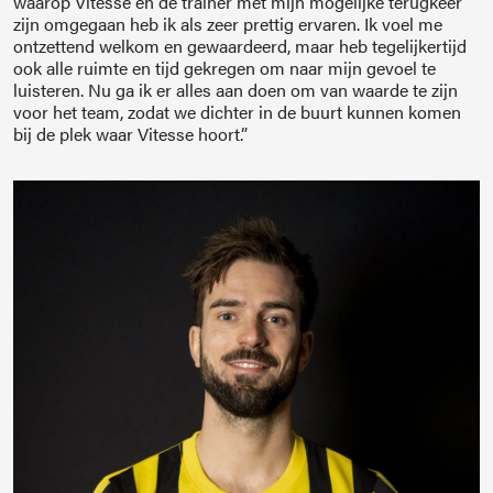
waarop Vitesse en de trainer met mijn mogelijke terugkeer
zijn omgegaan heb ik als zeer prettig ervaren. Ik voel me
ontzettend welkom en gewaardeerd, maar heb tegelijkertijd
ook alle ruimte en tijd gekregen om naar mijn gevoel te
luisteren. Nu ga ik er alles aan doen om van waarde te zijn
voor het team, zodat we dichter in de buurt kunnen komen
bij de plek waar Vitesse hoort.”