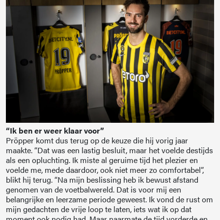
“Ik ben er weer klaar voor”
Pröpper komt dus terug op de keuze die hij vorig jaar
maakte. “Dat was een lastig besluit, maar het voelde destijds
als een opluchting. Ik miste al geruime tijd het plezier en
voelde me, mede daardoor, ook niet meer zo comfortabel”,
blikt hij terug. “Na mijn beslissing heb ik bewust afstand
genomen van de voetbalwereld. Dat is voor mij een
belangrijke en leerzame periode geweest. Ik vond de rust om
mijn gedachten de vrije loop te laten, iets wat ik op dat
moment ook nodig had. Maar naarmate de tijd vorderde en