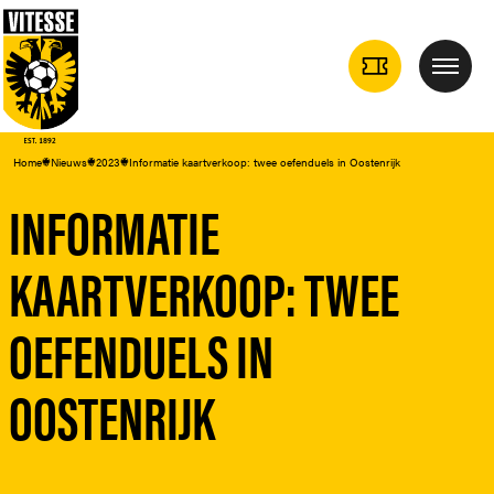
TICKETS
Menu
DROPDOWN
Home
Nieuws
2023
Informatie kaartverkoop: twee oefenduels in Oostenrijk
INFORMATIE
KAARTVERKOOP: TWEE
OEFENDUELS IN
OOSTENRIJK