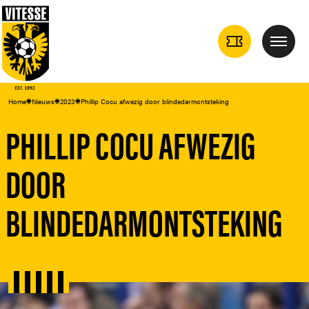
TICKETS
Menu
DROPDOWN
Home
Nieuws
2023
Phillip Cocu afwezig door blindedarmontsteking
PHILLIP COCU AFWEZIG
DOOR
BLINDEDARMONTSTEKING