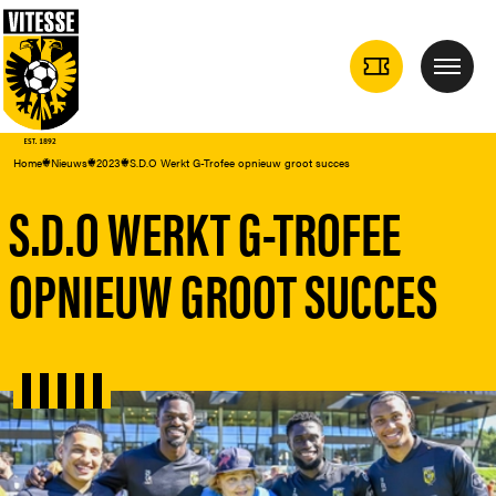
TICKETS
Menu
DROPDOWN
Home
Nieuws
2023
S.D.O Werkt G-Trofee opnieuw groot succes
S.D.O WERKT G-TROFEE
OPNIEUW GROOT SUCCES