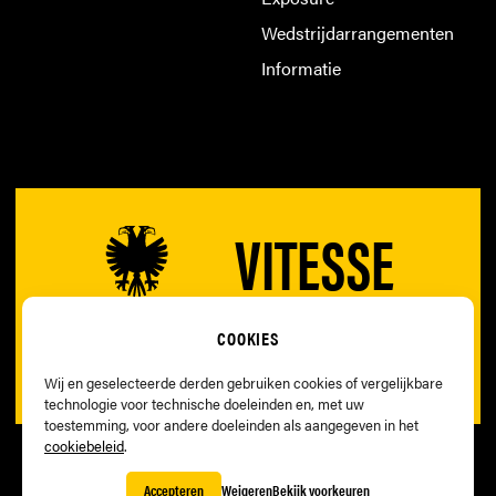
Wedstrijdarrangementen
Informatie
VITESSE
COOKIES
Wij en geselecteerde derden gebruiken cookies of vergelijkbare
technologie voor technische doeleinden en, met uw
toestemming, voor andere doeleinden als aangegeven in het
cookiebeleid
.
© Copyright 1892 -
2026
Vitesse
Accepteren
Weigeren
Bekijk voorkeuren