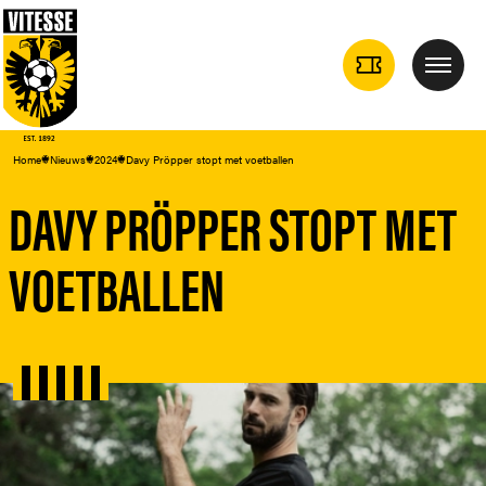
TICKETS
Menu
DROPDOWN
Home
Nieuws
2024
Davy Pröpper stopt met voetballen
DAVY PRÖPPER STOPT MET
VOETBALLEN