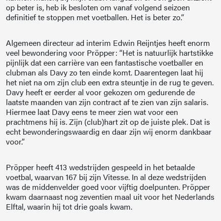
op beter is, heb ik besloten om vanaf volgend seizoen
definitief te stoppen met voetballen. Het is beter zo.”
Algemeen directeur ad interim Edwin Reijntjes heeft enorm
veel bewondering voor Pröpper: “Het is natuurlijk hartstikke
pijnlijk dat een carrière van een fantastische voetballer en
clubman als Davy zo ten einde komt. Daarentegen laat hij
het niet na om zijn club een extra steuntje in de rug te geven.
Davy heeft er eerder al voor gekozen om gedurende de
laatste maanden van zijn contract af te zien van zijn salaris.
Hiermee laat Davy eens te meer zien wat voor een
prachtmens hij is. Zijn (club)hart zit op de juiste plek. Dat is
echt bewonderingswaardig en daar zijn wij enorm dankbaar
voor.”
Pröpper heeft 413 wedstrijden gespeeld in het betaalde
voetbal, waarvan 167 bij zijn Vitesse. In al deze wedstrijden
was de middenvelder goed voor vijftig doelpunten. Pröpper
kwam daarnaast nog zeventien maal uit voor het Nederlands
Elftal, waarin hij tot drie goals kwam.