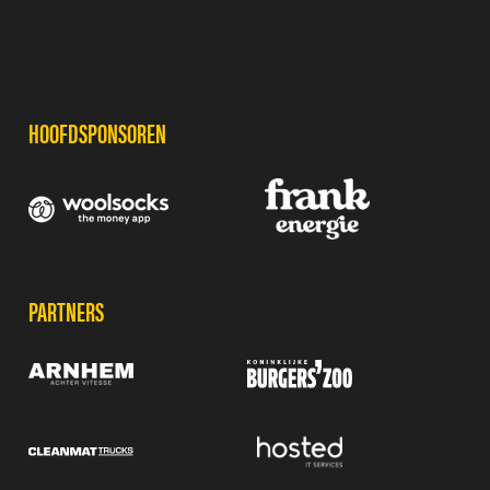
SPONSORS
HOOFDSPONSOREN
PARTNERS