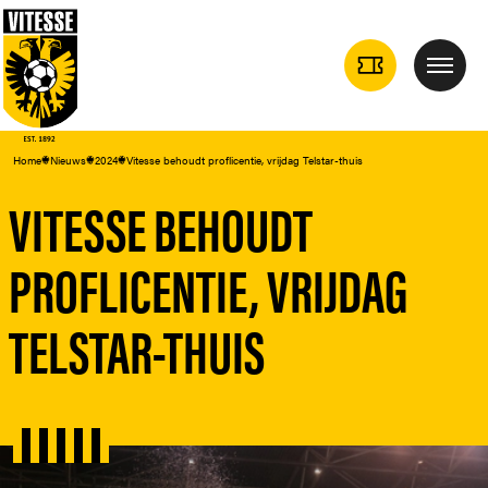
TICKETS
Menu
DROPDOWN
Home
Nieuws
2024
Vitesse behoudt proflicentie, vrijdag Telstar-thuis
VITESSE BEHOUDT
PROFLICENTIE, VRIJDAG
TELSTAR-THUIS