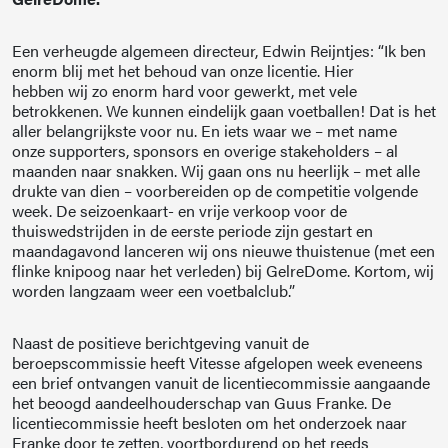
Een verheugde algemeen directeur, Edwin Reijntjes: “Ik ben
enorm blij met het behoud van onze licentie. Hier
hebben wij zo enorm hard voor gewerkt, met vele
betrokkenen. We kunnen eindelijk gaan voetballen! Dat is het
aller belangrijkste voor nu. En iets waar we – met name
onze supporters, sponsors en overige stakeholders – al
maanden naar snakken. Wij gaan ons nu heerlijk – met alle
drukte van dien – voorbereiden op de competitie volgende
week. De seizoenkaart- en vrije verkoop voor de
thuiswedstrijden in de eerste periode zijn gestart en
maandagavond lanceren wij ons nieuwe thuistenue (met een
flinke knipoog naar het verleden) bij GelreDome. Kortom, wij
worden langzaam weer een voetbalclub.”
Naast de positieve berichtgeving vanuit de
beroepscommissie heeft Vitesse afgelopen week eveneens
een brief ontvangen vanuit de licentiecommissie aangaande
het beoogd aandeelhouderschap van Guus Franke. De
licentiecommissie heeft besloten om het onderzoek naar
Franke door te zetten, voortbordurend op het reeds