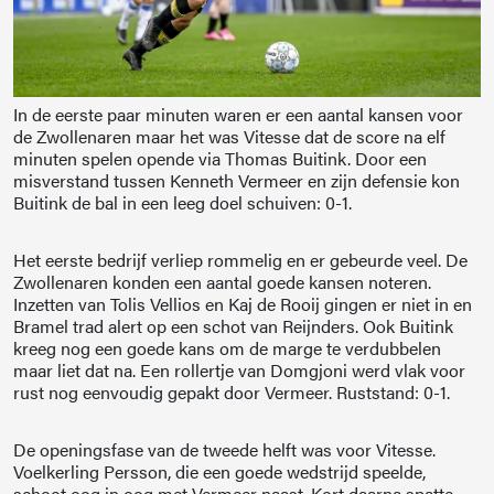
In de eerste paar minuten waren er een aantal kansen voor
de Zwollenaren maar het was Vitesse dat de score na elf
minuten spelen opende via Thomas Buitink. Door een
misverstand tussen Kenneth Vermeer en zijn defensie kon
Buitink de bal in een leeg doel schuiven: 0-1.
Het eerste bedrijf verliep rommelig en er gebeurde veel. De
Zwollenaren konden een aantal goede kansen noteren.
Inzetten van Tolis Vellios en Kaj de Rooij gingen er niet in en
Bramel trad alert op een schot van Reijnders. Ook Buitink
kreeg nog een goede kans om de marge te verdubbelen
maar liet dat na. Een rollertje van Domgjoni werd vlak voor
rust nog eenvoudig gepakt door Vermeer. Ruststand: 0-1.
De openingsfase van de tweede helft was voor Vitesse.
Voelkerling Persson, die een goede wedstrijd speelde,
schoot oog in oog met Vermeer naast. Kort daarna spatte