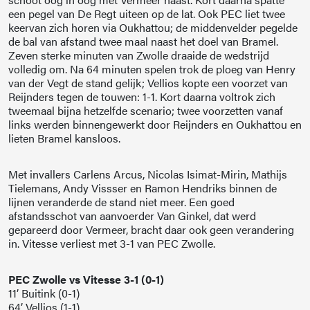
een pegel van De Regt uiteen op de lat. Ook PEC liet twee
keervan zich horen via Oukhattou; de middenvelder pegelde
de bal van afstand twee maal naast het doel van Bramel.
Zeven sterke minuten van Zwolle draaide de wedstrijd
volledig om. Na 64 minuten spelen trok de ploeg van Henry
van der Vegt de stand gelijk; Vellios kopte een voorzet van
Reijnders tegen de touwen: 1-1. Kort daarna voltrok zich
tweemaal bijna hetzelfde scenario; twee voorzetten vanaf
links werden binnengewerkt door Reijnders en Oukhattou en
lieten Bramel kansloos.
Met invallers Carlens Arcus, Nicolas Isimat-Mirin, Mathijs
Tielemans, Andy Vissser en Ramon Hendriks binnen de
lijnen veranderde de stand niet meer. Een goed
afstandsschot van aanvoerder Van Ginkel, dat werd
gepareerd door Vermeer, bracht daar ook geen verandering
in. Vitesse verliest met 3-1 van PEC Zwolle.
PEC Zwolle vs Vitesse 3-1 (0-1)
11’ Buitink (0-1)
64’ Vellios (1-1)