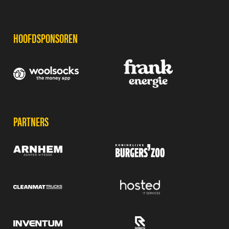
SPONSORS
HOOFDSPONSOREN
PARTNERS