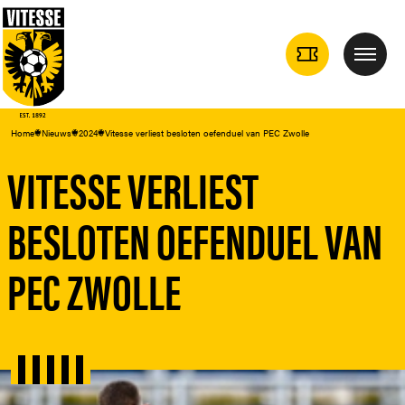
TICKETS
Menu
DROPDOWN
Home
Nieuws
2024
Vitesse verliest besloten oefenduel van PEC Zwolle
VITESSE VERLIEST
BESLOTEN OEFENDUEL VAN
PEC ZWOLLE