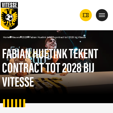
TICKETS
Menu
DROPDOWN
Home
Nieuws
2026
Fabian Huetink tekent contract tot 2028 bij Vitesse
FABIAN HUETINK TEKENT
CONTRACT TOT 2028 BIJ
VITESSE