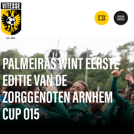
TICKETS
Menu
DROPDOWN
Home
Nieuws
2026
Palmeiras wint eerste editie van De Zorggenoten Arnhem Cup O15
PALMEIRAS WINT EERSTE
EDITIE VAN DE
ZORGGENOTEN ARNHEM
CUP O15