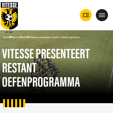
TICKETS
Menu
DROPDOWN
Home
Nieuws
2026
Vitesse presenteert restant oefenprogramma
VITESSE PRESENTEERT
RESTANT
OEFENPROGRAMMA