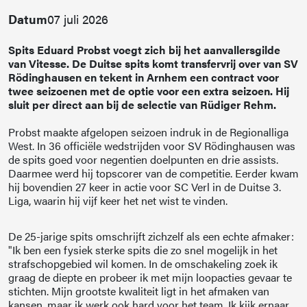
Datum
07 juli 2026
Spits Eduard Probst voegt zich bij het aanvallersgilde
van Vitesse. De Duitse spits komt transfervrij over van SV
Rödinghausen en tekent in Arnhem een contract voor
twee seizoenen met de optie voor een extra seizoen. Hij
sluit per direct aan bij de selectie van Rüdiger Rehm.
Probst maakte afgelopen seizoen indruk in de Regionalliga
West. In 36 officiële wedstrijden voor SV Rödinghausen was
de spits goed voor negentien doelpunten en drie assists.
Daarmee werd hij topscorer van de competitie. Eerder kwam
hij bovendien 27 keer in actie voor SC Verl in de Duitse 3.
Liga, waarin hij vijf keer het net wist te vinden.
De 25-jarige spits omschrijft zichzelf als een echte afmaker:
"Ik ben een fysiek sterke spits die zo snel mogelijk in het
strafschopgebied wil komen. In de omschakeling zoek ik
graag de diepte en probeer ik met mijn loopacties gevaar te
stichten. Mijn grootste kwaliteit ligt in het afmaken van
kansen, maar ik werk ook hard voor het team. Ik kijk ernaar