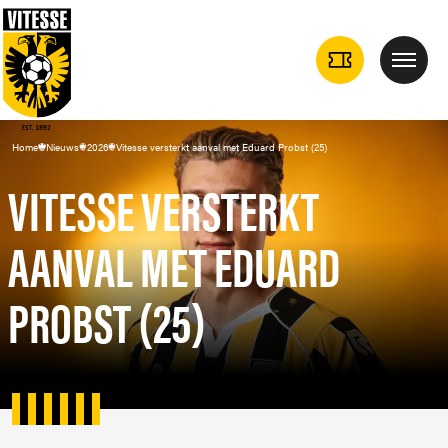
TICKETS
Menu
DROPDOWN
Home
Nieuws
2026
Vitesse versterkt aanval met Eduard Probst (25)
VITESSE VERSTERKT
AANVAL MET EDUARD
PROBST (25)