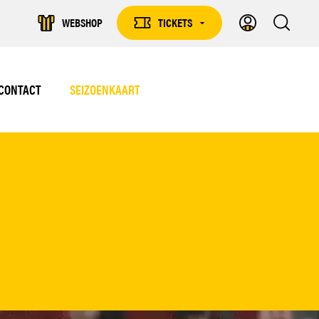
WEBSHOP
TICKETS
TICKETS
DROPDOWN
CONTACT
SEIZOENKAART