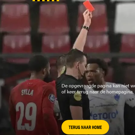
De opgevraagde pagina kan niet wo
of keer terug naar de homepagina.
TERUG NAAR HOME