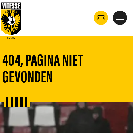
TICKETS
Menu
DROPDOWN
404, PAGINA NIET
GEVONDEN