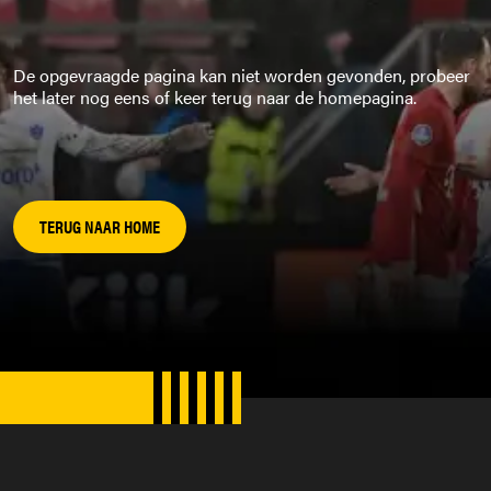
De opgevraagde pagina kan niet worden gevonden, probeer
het later nog eens of keer terug naar de homepagina.
TERUG NAAR HOME
SPONSORS