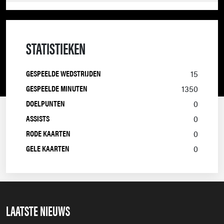
BORUSSIA
2023/2024
MÖNCHENGLADBACH
STATISTIEKEN
BORUSSIA
2022/2023
MÖNCHENGLADBACH
GESPEELDE WEDSTRIJDEN
15
GESPEELDE MINUTEN
1350
DOELPUNTEN
0
ASSISTS
0
RODE KAARTEN
0
GELE KAARTEN
0
LAATSTE NIEUWS