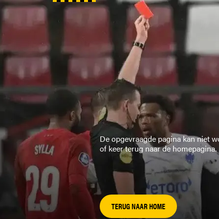
De opgevraagde pagina kan niet wo
of keer terug naar de homepagina.
TERUG NAAR HOME