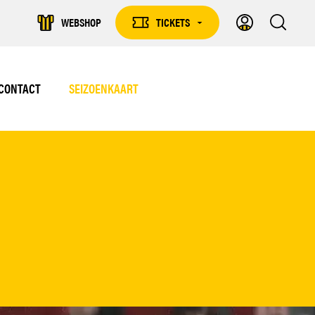
WEBSHOP
TICKETS
TICKETS
DROPDOWN
CONTACT
SEIZOENKAART