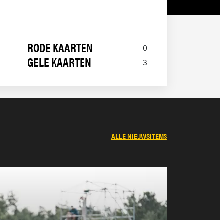
FEYENOORD
2021/2022
RODE KAARTEN
0
NAC BREDA
2021/2022
GELE KAARTEN
3
FEYENOORD
2020/2021
FC DORDRECHT
2020/2021
ALLE NIEUWSITEMS
FEYENOORD
2019/2020
FEYENOORD
2018/2019