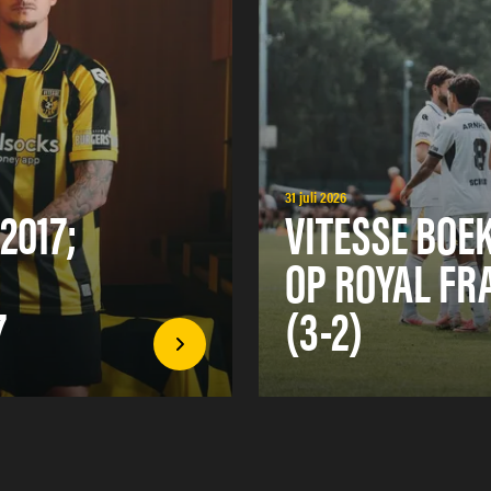
31 juli 2026
2017;
VITESSE BOE
OP ROYAL FR
7
(3-2)