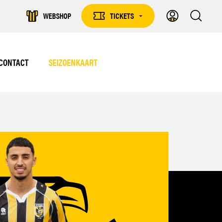
WEBSHOP
TICKETS
TICKETS
DROPDOWN
CONTACT
SEIZOENKAART