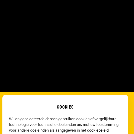
COOKIES
Wij en geselecteerde derden gebruiken cookies of vergelijkbare
technologie voor technische doeleinden en, met uw toestemming,
voor andere doeleinden als aangegeven in het
cookiebeleid
.