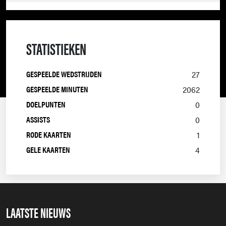
RODA JC
2024/2025
STATISTIEKEN
FORTUNA SITTARD
2023/2024
GESPEELDE WEDSTRIJDEN
27
EXCELSIOR
2022/2023
GESPEELDE MINUTEN
2062
DOELPUNTEN
0
JONG PSV
2021/2022
ASSISTS
0
RODE KAARTEN
1
FC TWENTE
2020/2021
GELE KAARTEN
4
LAATSTE NIEUWS