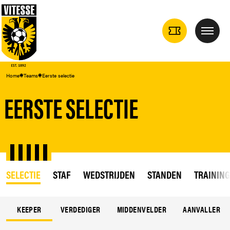
TICKETS
Menu
DROPDOWN
Home
Teams
Eerste selectie
EERSTE SELECTIE
SELECTIE
STAF
WEDSTRIJDEN
STANDEN
TRAININ
KEEPER
VERDEDIGER
MIDDENVELDER
AANVALLER